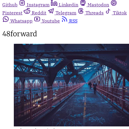
Github
Instagram
Linkedin
Mastodon
Pinterest
Reddit
Telegram
Threads
Tiktok
Whatsapp
Youtube
RSS
48forward