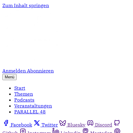
Zum Inhalt springen
Anmelden
Abonnieren
Menü
Start
Themen
Podcasts
Veranstaltungen
PARALLEL 48
Facebook
Twitter
Bluesky
Discord
Github
Instagram
Linkedin
Mastodon