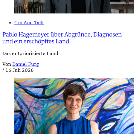
Gin And Talk
Pablo Hagemeyer über Abgründe, Diagnosen
und ein erschöpftes Land
Das entpriorisierte Land
Von
Daniel Fürg
/
16 Juli 2026