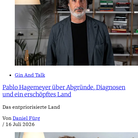
Gin And Talk
Pablo Hagemeyer über Abgründe, Diagnosen
und ein erschöpftes Land
Das entpriorisierte Land
Von
Daniel Fürg
/
16 Juli 2026