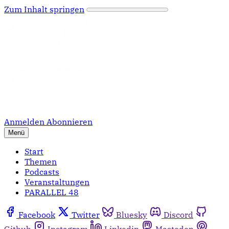
Zum Inhalt springen
Anmelden
Abonnieren
Menü
Start
Themen
Podcasts
Veranstaltungen
PARALLEL 48
Facebook
Twitter
Bluesky
Discord
Github
Instagram
Linkedin
Mastodon