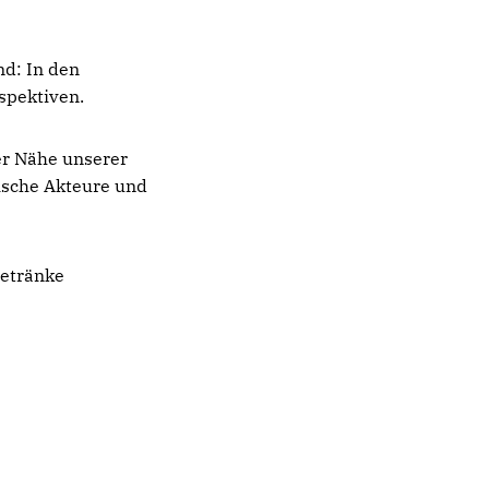
nd: In den
spektiven.
er Nähe unserer
tische Akteure und
Getränke