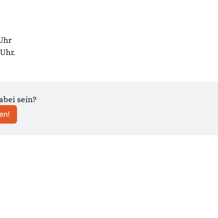
Uhr
Uhr.
abei sein?
en!