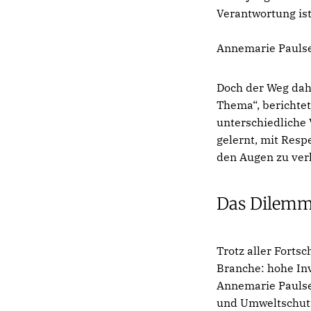
Verantwortung ist
Annemarie Pauls
Doch der Weg dahi
Thema“, berichtet
unterschiedliche
gelernt, mit Resp
den Augen zu verl
Das Dilemma
Trotz aller Forts
Branche: hohe Inv
Annemarie Paulsen
und Umweltschutz