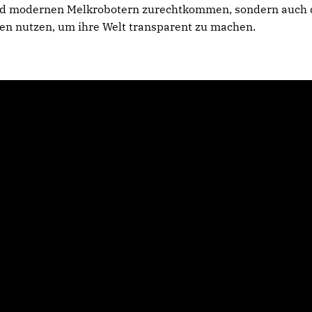
nd modernen Melkrobotern zurechtkommen, sondern auch
en nutzen, um ihre Welt transparent zu machen.