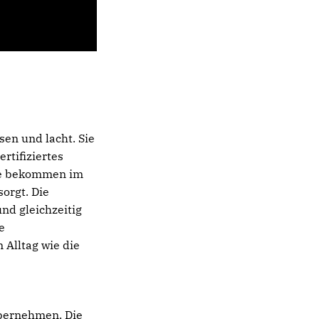
en und lacht. Sie
rtifiziertes
iere bekommen im
orgt. Die
nd gleichzeitig
e
Alltag wie die
übernehmen. Die