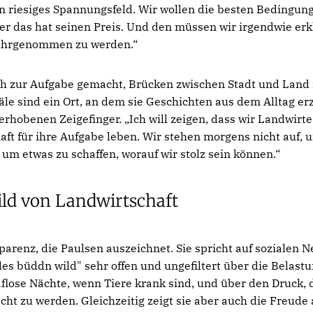
ein riesiges Spannungsfeld. Wir wollen die besten Bedingun
ber das hat seinen Preis. Und den müssen wir irgendwie erk
wahrgenommen zu werden.“
ch zur Aufgabe gemacht, Brücken zwischen Stadt und Land 
le sind ein Ort, an dem sie Geschichten aus dem Alltag erz
erhobenen Zeigefinger. „Ich will zeigen, dass wir Landwirt
aft für ihre Aufgabe leben. Wir stehen morgens nicht auf,
um etwas zu schaffen, worauf wir stolz sein können.“
ild von Landwirtschaft
sparenz, die Paulsen auszeichnet. Sie spricht auf sozialen
les büddn wild" sehr offen und ungefiltert über die Belast
aflose Nächte, wenn Tiere krank sind, und über den Druck,
ht zu werden. Gleichzeitig zeigt sie aber auch die Freude a