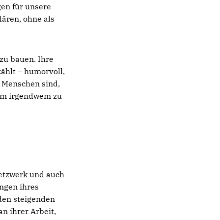
gen für unsere
lären, ohne als
zu bauen. Ihre
ählt – humorvoll,
e Menschen sind,
 um irgendwem zu
 Netzwerk und auch
ungen ihres
 den steigenden
n ihrer Arbeit,