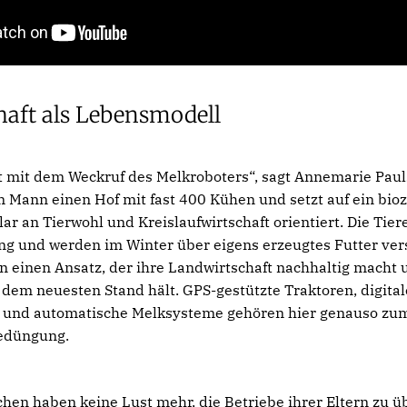
aft als Lebensmodell
 mit dem Weckruf des Melkroboters“, sagt Annemarie Pauls
m Mann einen Hof mit fast 400 Kühen und setzt auf ein bioze
klar an Tierwohl und Kreislaufwirtschaft orientiert. Die T
 und werden im Winter über eigens erzeugtes Futter vers
n einen Ansatz, der ihre Landwirtschaft nachhaltig macht u
 dem neuesten Stand hält. GPS-gestützte Traktoren, digital
und automatische Melksysteme gehören hier genauso zum 
ledüngung.
hen haben keine Lust mehr, die Betriebe ihrer Eltern zu 