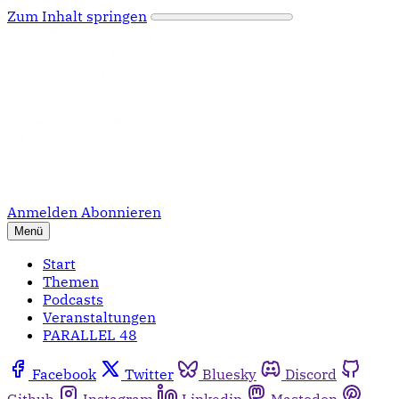
Zum Inhalt springen
Anmelden
Abonnieren
Menü
Start
Themen
Podcasts
Veranstaltungen
PARALLEL 48
Facebook
Twitter
Bluesky
Discord
Github
Instagram
Linkedin
Mastodon