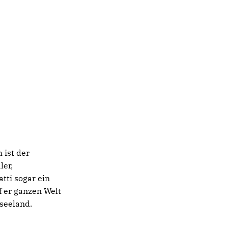
 ist der
ler,
tti sogar ein
f er ganzen Welt
useeland.