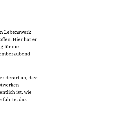
nem Lebenswerk
offen. Hier hat er
g für die
atemberaubend
r derart an, dass
stwerken
ntlich ist, wie
 führte, das