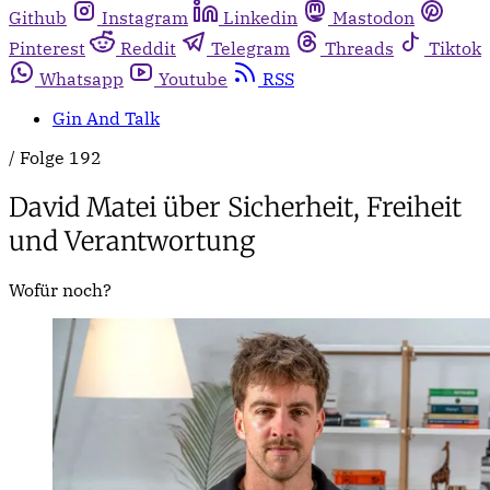
Github
Instagram
Linkedin
Mastodon
Pinterest
Reddit
Telegram
Threads
Tiktok
Whatsapp
Youtube
RSS
Gin And Talk
/
Folge 192
David Matei über Sicherheit, Freiheit
und Verantwortung
Wofür noch?