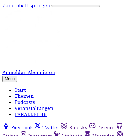
Zum Inhalt springen
Anmelden
Abonnieren
Menü
Start
Themen
Podcasts
Veranstaltungen
PARALLEL 48
Facebook
Twitter
Bluesky
Discord
Github
Instagram
Linkedin
Mastodon