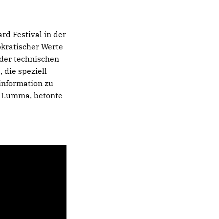
rd Festival in der
okratischer Werte
 der technischen
die speziell
information zu
o Lumma, betonte