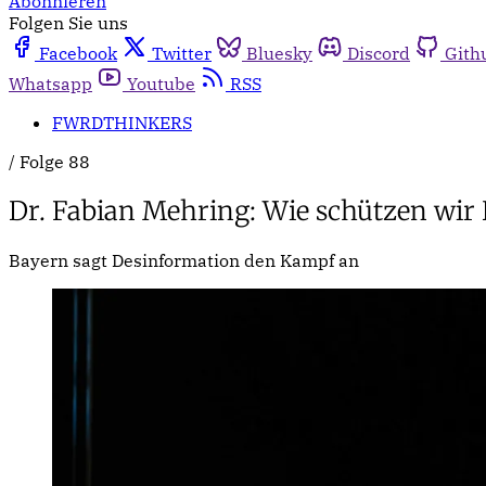
Abonnieren
Folgen Sie uns
Facebook
Twitter
Bluesky
Discord
Gith
Whatsapp
Youtube
RSS
FWRDTHINKERS
/
Folge 88
Dr. Fabian Mehring: Wie schützen wir
Bayern sagt Desinformation den Kampf an