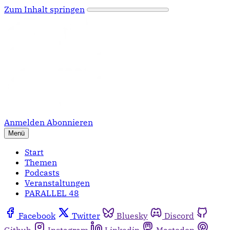
Zum Inhalt springen
Anmelden
Abonnieren
Menü
Start
Themen
Podcasts
Veranstaltungen
PARALLEL 48
Facebook
Twitter
Bluesky
Discord
Github
Instagram
Linkedin
Mastodon