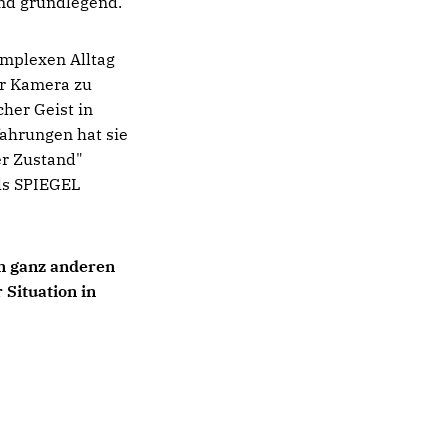
und grundlegend.
omplexen Alltag
er Kamera zu
her Geist in
fahrungen hat sie
er Zustand"
als SPIEGEL
m ganz anderen
Situation in