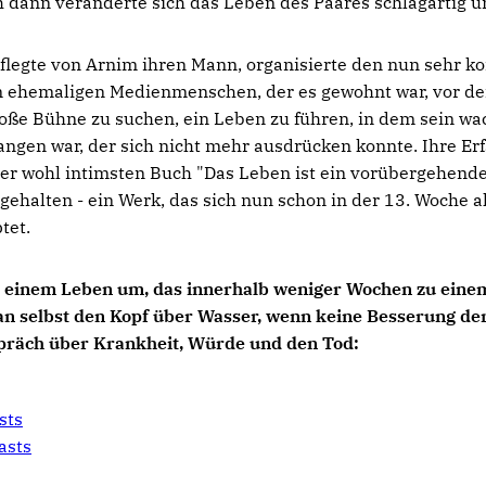
h dann veränderte sich das Leben des Paares schlagartig 
flegte von Arnim ihren Mann, organisierte den nun sehr k
m ehemaligen Medienmenschen, der es gewohnt war, vor d
oße Bühne zu suchen, ein Leben zu führen, in dem sein wac
ngen war, der sich nicht mehr ausdrücken konnte. Ihre Er
her wohl intimsten Buch "Das Leben ist ein vorübergehend
tgehalten - ein Werk, das sich nun schon in der 13. Woche 
tet.
 einem Leben um, das innerhalb weniger Wochen zu eine
n selbst den Kopf über Wasser, wenn keine Besserung der 
espräch über Krankheit, Würde und den Tod:
sts
asts