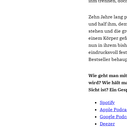
ihm trennen, doc
Zehn Jahre lang p
und half ihm, de
stehen und die gr
einem Körper gefa
nun in ihrem bis
eindrucksvoll fes
Bestseller behaup
Wie geht man mit
wird? Wie hält ma
Sicht ist? Ein G
Spotify
Apple Podca
Google Podc
Deezer