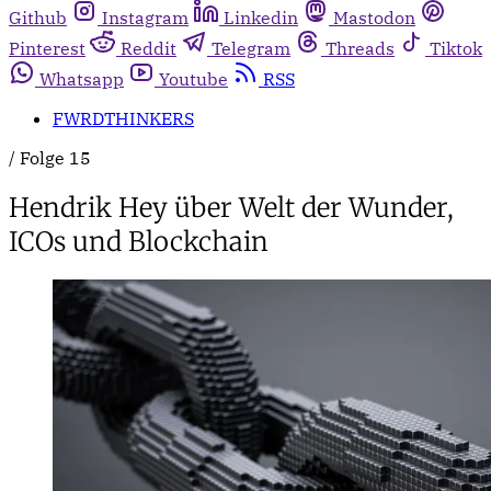
Github
Instagram
Linkedin
Mastodon
Pinterest
Reddit
Telegram
Threads
Tiktok
Whatsapp
Youtube
RSS
FWRDTHINKERS
/
Folge 15
Hendrik Hey über Welt der Wunder,
ICOs und Blockchain