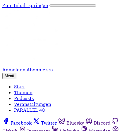
Zum Inhalt springen
Anmelden
Abonnieren
Menü
Start
Themen
Podcasts
Veranstaltungen
PARALLEL 48
Facebook
Twitter
Bluesky
Discord
Github
Instagram
Linkedin
Mastodon