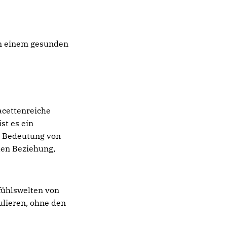
 in einem gesunden
facettenreiche
st es ein
ie Bedeutung von
den Beziehung,
fühlswelten von
ulieren, ohne den