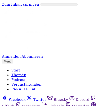
Zum Inhalt springen
Anmelden
Abonnieren
Menü
Start
Themen
Podcasts
Veranstaltungen
PARALLEL 48
Facebook
Twitter
Bluesky
Discord
Github
Instagram
Linkedin
Mastodon