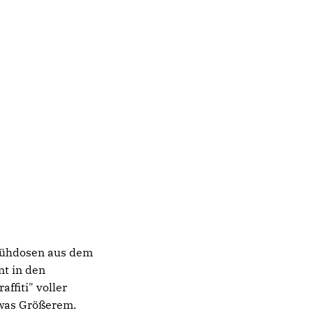
prühdosen aus dem
nt in den
ffiti" voller
twas Größerem.