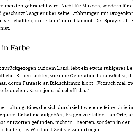
m meisten gebraucht wird. Nicht für Museen, sondern für d
rd geschützt“, sagt er über seine Erfahrungen mit Drogenkar
 verschafften, in die kein Tourist kommt. Der Sprayer als B
nist.
 in Farbe
 zurückgezogen auf dem Land, lebt ein etwas ruhigeres Le
liche. Er beobachtet, wie eine Generation heranwächst, d
hat, deren Fantasie an Bildschirmen klebt. „Versuch mal, z
verbrauchen. Kaum jemand schafft das.“
ine Haltung. Eine, die sich durchzieht wie eine feine Linie i
quem. Er hat nie aufgehört, Fragen zu stellen – an Orte, 
at Antworten gefunden, nicht in Theorien, sondern in der P
 haften, bis Wind und Zeit sie weitertragen.