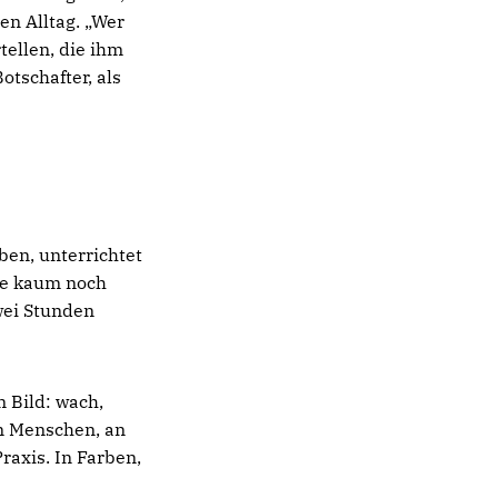
en Alltag. „Wer
tellen, die ihm
otschafter, als
ben, unterrichtet
ie kaum noch
wei Stunden
m Bild: wach,
an Menschen, an
raxis. In Farben,