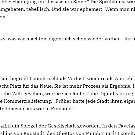
chbeschädigung im klassischen Sinne.“ Die Sprühkunst war
, ungebeten, rebellisch. Und sie war ephemer: „Wenn man nic
en.“
as, was wir machten, eigentlich schon wieder vorbei – für u
eit begreift Loomit nicht als Verlust, sondern als Antrieb.
cht Platz für das Neue. Sie ist mehr Prozess als Ergebnis. I
 die Welt gesehen, wie sie sich ändert: die Digitalisierung,
ie Kommerzialisierung. „Früher hatte jede Stadt ihren eige
 Indonesien aus wie in Finnland."
raffiti ein Spiegel der Gesellschaft geworden. In den Favela
ships von Kapstadt, den Ghettos von Mumbai malt Loomit, 