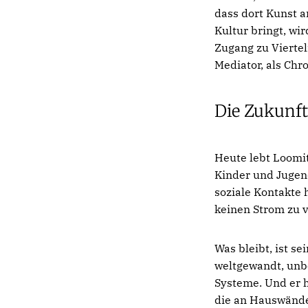
dass dort Kunst a
Kultur bringt, wi
Zugang zu Vierteln
Mediator, als Chro
Die Zukunft
Heute lebt Loomit
Kinder und Jugend
soziale Kontakte 
keinen Strom zu 
Was bleibt, ist se
weltgewandt, unbe
Systeme. Und er h
die an Hauswänden