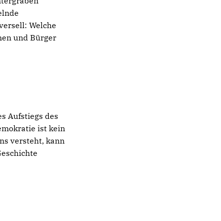
untergraben
elnde
iversell: Welche
nnen und Bürger
es Aufstiegs des
emokratie ist kein
ns versteht, kann
Geschichte