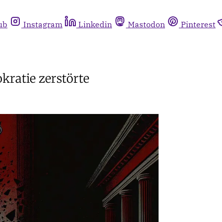
ub
Instagram
Linkedin
Mastodon
Pinterest
kratie zerstörte