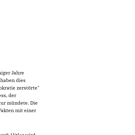
niger Jahre
 haben dies
kratie zerstörte"
ss, der
atur mündete. Die
Fakten mit einer
rch Hitler wird