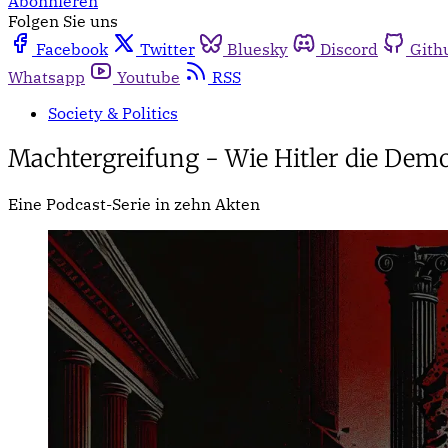
Abonnieren
Folgen Sie uns
Facebook
Twitter
Bluesky
Discord
Gith
Whatsapp
Youtube
RSS
Society & Politics
Machtergreifung - Wie Hitler die Demo
Eine Podcast-Serie in zehn Akten