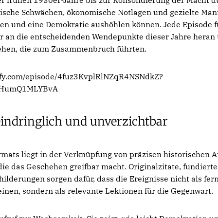
itische Schwächen, ökonomische Notlagen und gezielte Man
ten und eine Demokratie aushöhlen können. Jede Episode f
 an die entscheidenden Wendepunkte dieser Jahre heran u
ehen, die zum Zusammenbruch führten.
tify.com/episode/4fuz3KvplRlNZqR4NSNdkZ?
2HumQ1MLYBvA
 eindringlich und unverzichtbar
rmats liegt in der Verknüpfung von präzisen historischen A
 die das Geschehen greifbar macht. Originalzitate, fundiert
hilderungen sorgen dafür, dass die Ereignisse nicht als fer
inen, sondern als relevante Lektionen für die Gegenwart.