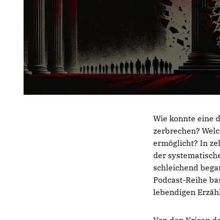
Wie konnte eine d
zerbrechen? Welch
ermöglicht? In ze
der systematische
schleichend began
Podcast-Reihe bas
lebendigen Erzäh
Von den Krisen de