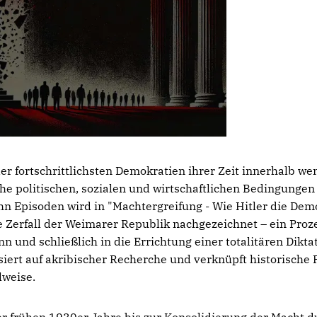
er fortschrittlichsten Demokratien ihrer Zeit innerhalb we
e politischen, sozialen und wirtschaftlichen Bedingungen
hn Episoden wird in "Machtergreifung - Wie Hitler die Demo
 Zerfall der Weimarer Republik nachgezeichnet – ein Proze
n und schließlich in die Errichtung einer totalitären Dikt
iert auf akribischer Recherche und verknüpft historische 
lweise.
r frühen 1930er-Jahre bis zur Konsolidierung der Macht du