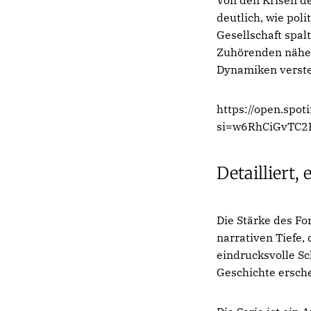
deutlich, wie pol
Gesellschaft spal
Zuhörenden näher
Dynamiken verst
https://open.spo
si=w6RhCiGvTC
Detailliert,
Die Stärke des Fo
narrativen Tiefe,
eindrucksvolle Sc
Geschichte ersche