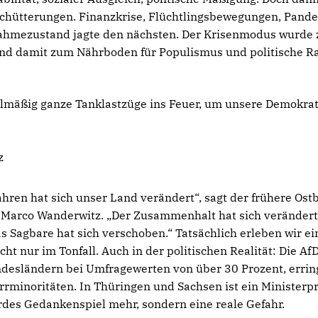
schütterungen. Finanzkrise, Flüchtlingsbewegungen, Pande
ahmezustand jagte den nächsten. Der Krisenmodus wurde
nd damit zum Nährboden für Populismus und politische Ra
elmäßig ganze Tanklastzüge ins Feuer, um unsere Demokrat
z
ahren hat sich unser Land verändert“, sagt der frühere Ost
Marco Wanderwitz. „Der Zusammenhalt hat sich verändert,
as Sagbare hat sich verschoben.“ Tatsächlich erleben wir ei
ht nur im Tonfall. Auch in der politischen Realität: Die AfD
desländern bei Umfragewerten von über 30 Prozent, errin
perrminoritäten. In Thüringen und Sachsen ist ein Ministerp
rdes Gedankenspiel mehr, sondern eine reale Gefahr.