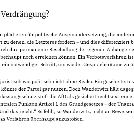
r Verdrängung?
n plädieren für politische Auseinandersetzung, die anderen
 zu denen, die Letzteres fordern – und dies differenziert 
urch ihre permanente Beschallung der eigenen Anhängersch
berhaupt noch erreichen können. Ein Verbotsverfahren ist
er ein notwendiger Schritt, um wieder Gesprächsräume zu öf
uristisch wie politisch nicht ohne Risiko. Ein gescheiterte
, könnte der Partei gar nutzen. Doch Wanderwitz hält dageg
rfassungsschutz stuft die AfD als gesichert rechtsextrem ei
entralen Punkten Artikel 1 des Grundgesetzes – der Unanta
d das reicht.“ Es fehlt, so Wanderwitz, nicht an Beweise
das Verfahren überhaupt anzustoßen.