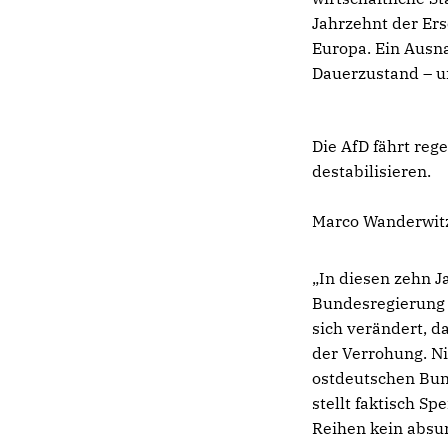
Jahrzehnt der Er
Europa. Ein Ausn
Dauerzustand – u
Die AfD fährt reg
destabilisieren.
Marco Wanderwit
„In diesen zehn J
Bundesregierung 
sich verändert, d
der Verrohung. Nic
ostdeutschen Bun
stellt faktisch S
Reihen kein absu