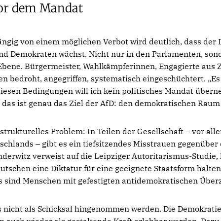
vor dem Mandat
ngig von einem möglichen Verbot wird deutlich, dass der 
d Demokraten wächst. Nicht nur in den Parlamenten, son
bene. Bürgermeister, Wahlkämpferinnen, Engagierte aus Zi
 bedroht, angegriffen, systematisch eingeschüchtert. „Es
diesen Bedingungen will ich kein politisches Mandat übern
 das ist genau das Ziel der AfD: den demokratischen Raum
trukturelles Problem: In Teilen der Gesellschaft – vor all
schlands – gibt es ein tiefsitzendes Misstrauen gegenübe
nderwitz verweist auf die Leipziger Autoritarismus-Studie, 
utschen eine Diktatur für eine geeignete Staatsform halten
as sind Menschen mit gefestigten antidemokratischen Über
s nicht als Schicksal hingenommen werden. Die Demokratie
n auch wieder als gestaltende Kraft erlebbar werden. Dazu