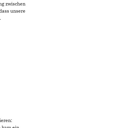
ung zwischen
dass unsere
.
ieren:
n kam ein