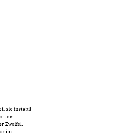
l sie instabil
nt aus
r Zweifel,
tor im