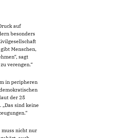
Druck auf
dern besonders
vilgesellschaft
 gibt Menschen,
ehmen“, sagt
 zu verengen.“
em in peripheren
r demokratischen
laut der 25
. „Das sind keine
zeugungen.“
 muss nicht nur
 gehört, auch