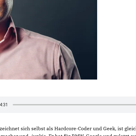
ezeichnet sich selbst als Hardcore-Coder und Geek, ist glei
macher und -junkie. Er hat für BMW, Google und zuletzt au