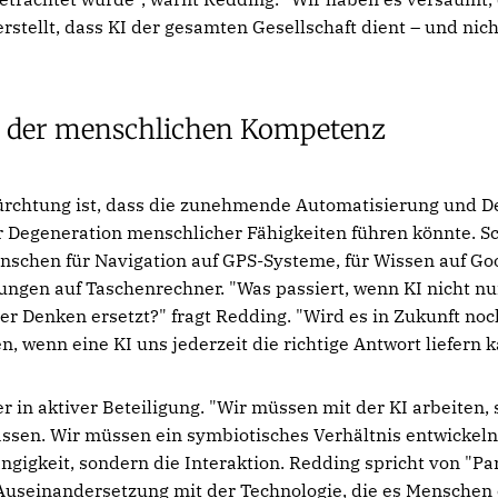
erstellt, dass KI der gesamten Gesellschaft dient – und nic
t der menschlichen Kompetenz
fürchtung ist, dass die zunehmende Automatisierung und D
r Degeneration menschlicher Fähigkeiten führen könnte. S
nschen für Navigation auf GPS-Systeme, für Wissen auf Go
ungen auf Taschenrechner. "Was passiert, wenn KI nicht n
r Denken ersetzt?" fragt Redding. "Wird es in Zukunft noch
, wenn eine KI uns jederzeit die richtige Antwort liefern 
r in aktiver Beteiligung. "Wir müssen mit der KI arbeiten, 
assen. Wir müssen ein symbiotisches Verhältnis entwickeln
ngigkeit, sondern die Interaktion. Redding spricht von "Par
useinandersetzung mit der Technologie, die es Menschen e