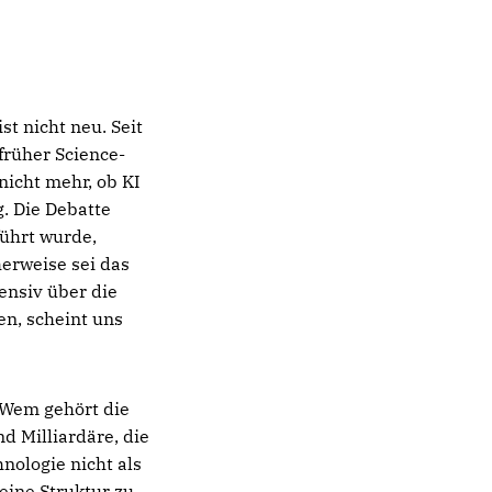
t nicht neu. Seit
früher Science-
 nicht mehr, ob KI
. Die Debatte
führt wurde,
herweise sei das
ensiv über die
en, scheint uns
. Wem gehört die
d Milliardäre, die
hnologie nicht als
eine Struktur zu