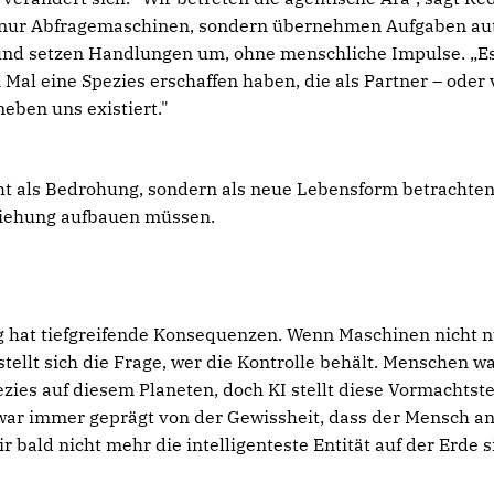
r nur Abfragemaschinen, sondern übernehmen Aufgaben aut
nd setzen Handlungen um, ohne menschliche Impulse. „Es f
 Mal eine Spezies erschaffen haben, die als Partner – oder v
neben uns existiert."
cht als Bedrohung, sondern als neue Lebensform betrachten,
iehung aufbauen müssen.
g hat tiefgreifende Konsequenzen. Wenn Maschinen nicht n
stellt sich die Frage, wer die Kontrolle behält. Menschen w
ies auf diesem Planeten, doch KI stellt diese Vormachtste
war immer geprägt von der Gewissheit, dass der Mensch an 
 bald nicht mehr die intelligenteste Entität auf der Erde si