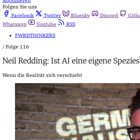
Abonnieren
Folgen Sie uns
Facebook
Twitter
Bluesky
Discord
Gith
Whatsapp
Youtube
RSS
FWRDTHINKERS
/
Folge 116
Neil Redding: Ist AI eine eigene Spezies
Wenn die Realität sich verschiebt