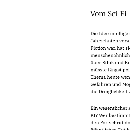
Vom Sci-Fi-
Die Idee intellig
Jahrzehnten vera
Fiction war, hat s
menschenähnlich 
über Ethik und Ko
müsste längst pol
Thema heute wenig
Gefahren und Mögl
die Dringlichkeit 
Ein wesentlicher 
KI? Wer bestimmt 
den Fortschritt d
öffentliches Gut 