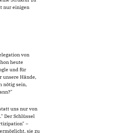
ht nur einigen
elegation von
chon heute
ogle und für
ur unsere Hände,
 nötig sein,
kann?"
statt uns nur von
." Der Schlüssel
tizipation" –
rmöglicht, sie zu