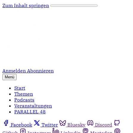
Zum Inhalt springen
Anmelden
Abonnieren
Menü
Start
Themen
Podcasts
Veranstaltungen
PARALLEL 48
Facebook
Twitter
Bluesky
Discord
Github
Instagram
Linkedin
Mastodon