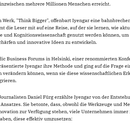
 inzwischen mehrere Millionen Menschen erreicht.
 Werk, "Think Bigger", offenbart Iyengar eine bahnbreche
t die Leser mit auf eine Reise, auf der sie lernen, wie akt
ie und Kognitionswissenschaft genutzt werden können, um
härfen und innovative Ideen zu entwickeln.
ic Business Forums in Helsinki, einer renommierten Konfe
räsentierte Iyengar ihre Methode und ging auf die Frage ei
 verändern können, wenn sie diese wissenschaftlichen Erk
grieren.
ournalisten Daniel Fürg erzählte Iyengar von der Entsteh
 Ansatzes. Sie betonte, dass, obwohl die Werkzeuge und M
novation zur Verfügung stehen, viele Unternehmen immer
aben, diese effektiv umzusetzen: