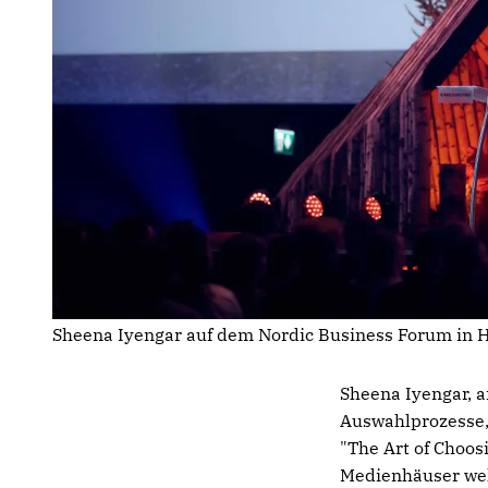
Sheena Iyengar auf dem Nordic Business Forum in H
Sheena Iyengar, 
Auswahlprozesse, 
"The Art of Choo
Medienhäuser welt