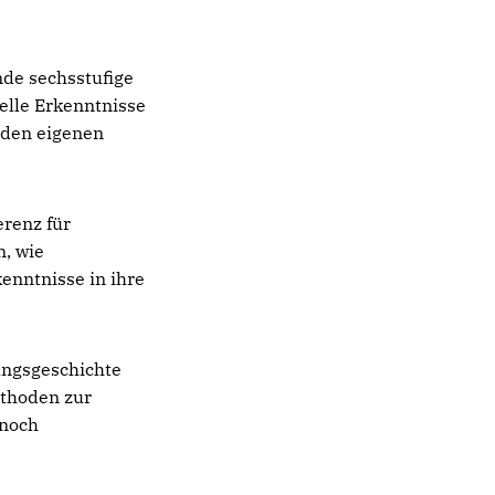
nde sechsstufige
uelle Erkenntnisse
 den eigenen
renz für
n, wie
enntnisse in ihre
ungsgeschichte
ethoden zur
 noch