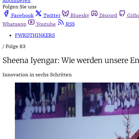
Abonnieren
Folgen Sie uns
Facebook
Twitter
Bluesky
Discord
Gith
Whatsapp
Youtube
RSS
FWRDTHINKERS
/
Folge 83
Sheena Iyengar: Wie werden unsere En
Innovation in sechs Schritten