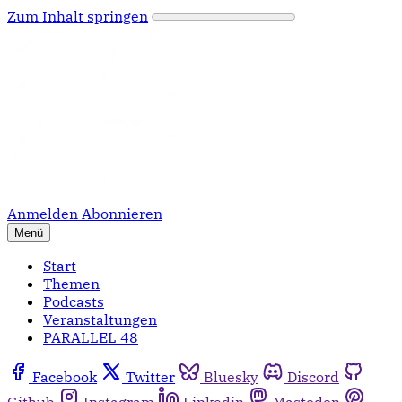
Zum Inhalt springen
Anmelden
Abonnieren
Menü
Start
Themen
Podcasts
Veranstaltungen
PARALLEL 48
Facebook
Twitter
Bluesky
Discord
Github
Instagram
Linkedin
Mastodon