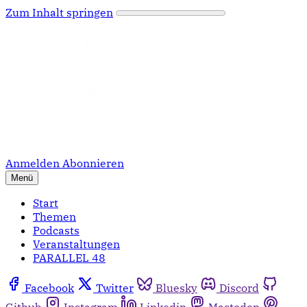
Zum Inhalt springen
Anmelden
Abonnieren
Menü
Start
Themen
Podcasts
Veranstaltungen
PARALLEL 48
Facebook
Twitter
Bluesky
Discord
Github
Instagram
Linkedin
Mastodon