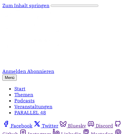
Zum Inhalt springen
Anmelden
Abonnieren
Menü
Start
Themen
Podcasts
Veranstaltungen
PARALLEL 48
Facebook
Twitter
Bluesky
Discord
Github
Instagram
Linkedin
Mastodon