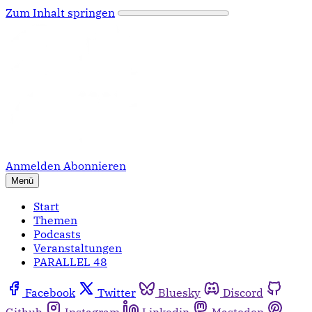
Zum Inhalt springen
Anmelden
Abonnieren
Menü
Start
Themen
Podcasts
Veranstaltungen
PARALLEL 48
Facebook
Twitter
Bluesky
Discord
Github
Instagram
Linkedin
Mastodon