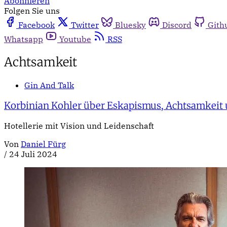
Abonnieren
Folgen Sie uns
Facebook
Twitter
Bluesky
Discord
Gith
Whatsapp
Youtube
RSS
Achtsamkeit
Gin And Talk
Korbinian Kohler über Eskapismus, Achtsamkeit u
Hotellerie mit Vision und Leidenschaft
Von
Daniel Fürg
/
24 Juli 2024