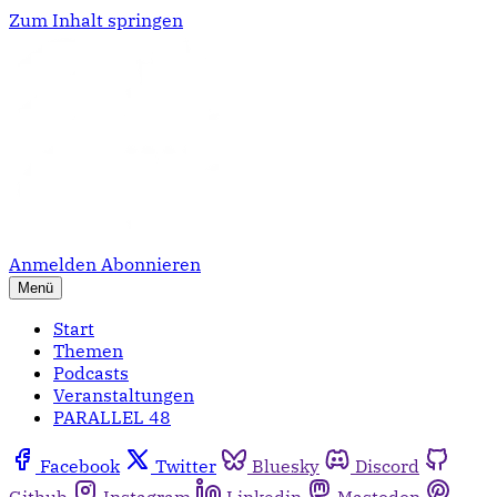
Zum Inhalt springen
Anmelden
Abonnieren
Menü
Start
Themen
Podcasts
Veranstaltungen
PARALLEL 48
Facebook
Twitter
Bluesky
Discord
Github
Instagram
Linkedin
Mastodon