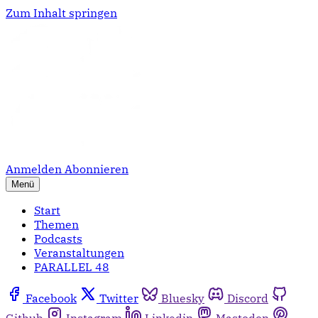
Zum Inhalt springen
Anmelden
Abonnieren
Menü
Start
Themen
Podcasts
Veranstaltungen
PARALLEL 48
Facebook
Twitter
Bluesky
Discord
Github
Instagram
Linkedin
Mastodon