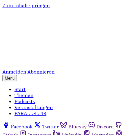
Zum Inhalt springen
Anmelden
Abonnieren
Menü
Start
Themen
Podcasts
Veranstaltungen
PARALLEL 48
Facebook
Twitter
Bluesky
Discord
Github
Instagram
Linkedin
Mastodon