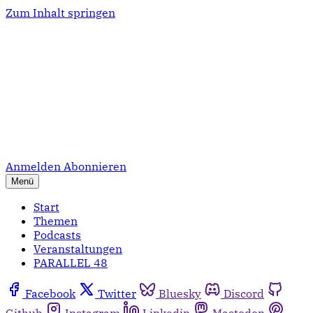
Zum Inhalt springen
Anmelden
Abonnieren
Menü
Start
Themen
Podcasts
Veranstaltungen
PARALLEL 48
Facebook
Twitter
Bluesky
Discord
Github
Instagram
Linkedin
Mastodon