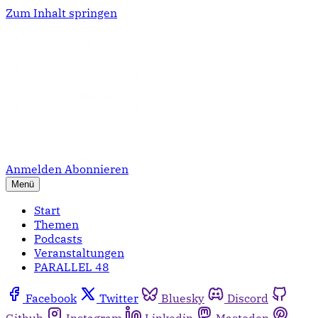
Zum Inhalt springen
Anmelden
Abonnieren
Menü
Start
Themen
Podcasts
Veranstaltungen
PARALLEL 48
Facebook
Twitter
Bluesky
Discord
Github
Instagram
Linkedin
Mastodon