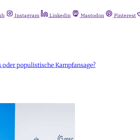
ub
Instagram
Linkedin
Mastodon
Pinterest
s oder populistische Kampfansage?