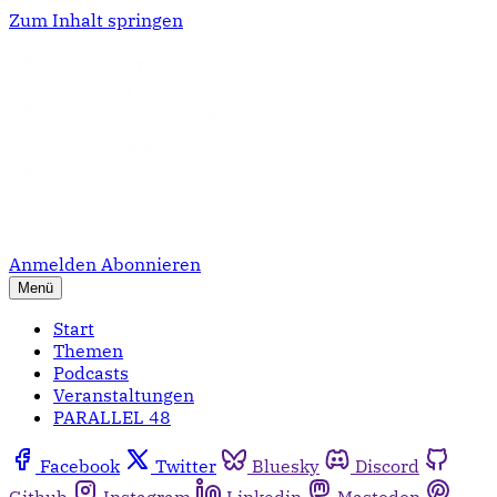
Zum Inhalt springen
Anmelden
Abonnieren
Menü
Start
Themen
Podcasts
Veranstaltungen
PARALLEL 48
Facebook
Twitter
Bluesky
Discord
Github
Instagram
Linkedin
Mastodon