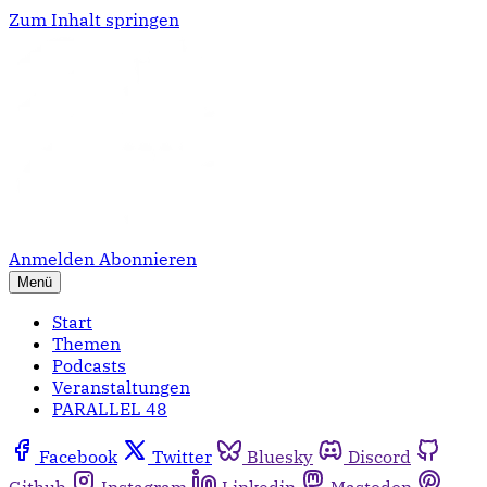
Zum Inhalt springen
Anmelden
Abonnieren
Menü
Start
Themen
Podcasts
Veranstaltungen
PARALLEL 48
Facebook
Twitter
Bluesky
Discord
Github
Instagram
Linkedin
Mastodon