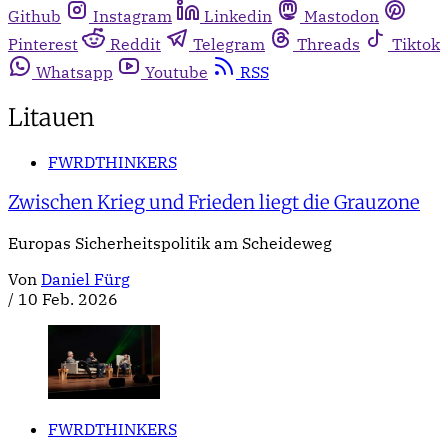
Github
Instagram
Linkedin
Mastodon
Pinterest
Reddit
Telegram
Threads
Tiktok
Whatsapp
Youtube
RSS
Litauen
FWRDTHINKERS
Zwischen Krieg und Frieden liegt die Grauzone
Europas Sicherheitspolitik am Scheideweg
Von
Daniel Fürg
/
10 Feb. 2026
FWRDTHINKERS