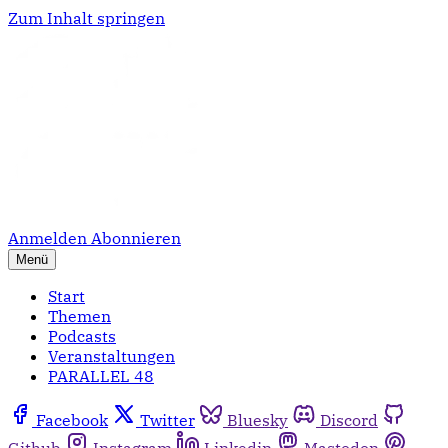
Zum Inhalt springen
Anmelden
Abonnieren
Menü
Start
Themen
Podcasts
Veranstaltungen
PARALLEL 48
Facebook
Twitter
Bluesky
Discord
Github
Instagram
Linkedin
Mastodon