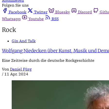
Abonnieren
Folgen Sie uns
Facebook
Twitter
Bluesky
Discord
Gith
Whatsapp
Youtube
RSS
Rock
Gin And Talk
Wolfgang Niedecken über Kunst, Musik und Dem
Eine Zeitreise durch die deutsche Rockgeschichte
Von
Daniel Fürg
/
11 Apr. 2024