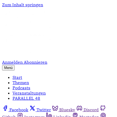
Zum Inhalt springen
Anmelden
Abonnieren
Menü
Start
Themen
Podcasts
Veranstaltungen
PARALLEL 48
Facebook
Twitter
Bluesky
Discord
Github
Instagram
Linkedin
Mastodon