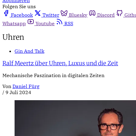
Abonnieren
Folgen Sie uns
Facebook
Twitter
Bluesky
Discord
Gith
Whatsapp
Youtube
RSS
Uhren
Gin And Talk
Ralf Meertz über Uhren, Luxus und die Zeit
Mechanische Faszination in digitalen Zeiten
Von
Daniel Fürg
/
9 Juli 2024