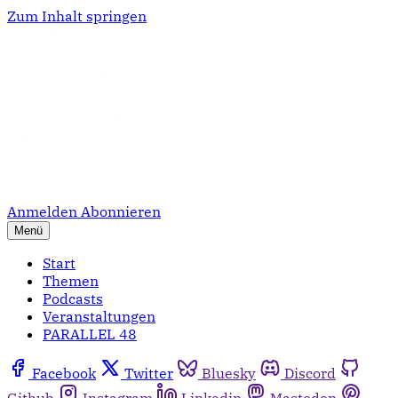
Zum Inhalt springen
Anmelden
Abonnieren
Menü
Start
Themen
Podcasts
Veranstaltungen
PARALLEL 48
Facebook
Twitter
Bluesky
Discord
Github
Instagram
Linkedin
Mastodon