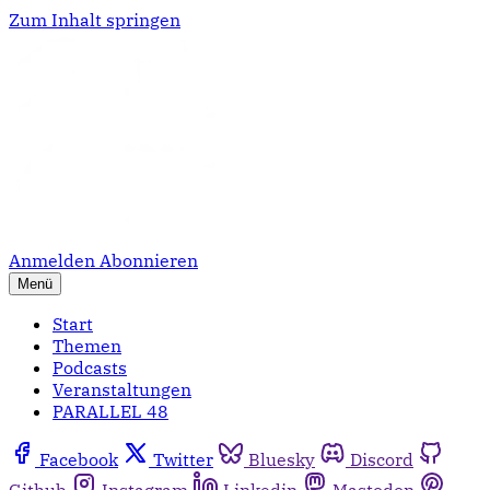
Zum Inhalt springen
Anmelden
Abonnieren
Menü
Start
Themen
Podcasts
Veranstaltungen
PARALLEL 48
Facebook
Twitter
Bluesky
Discord
Github
Instagram
Linkedin
Mastodon