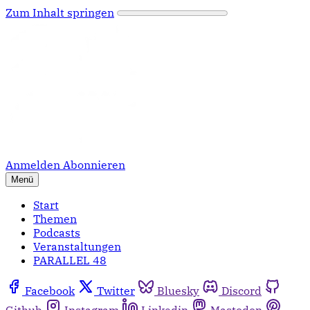
Zum Inhalt springen
Anmelden
Abonnieren
Menü
Start
Themen
Podcasts
Veranstaltungen
PARALLEL 48
Facebook
Twitter
Bluesky
Discord
Github
Instagram
Linkedin
Mastodon