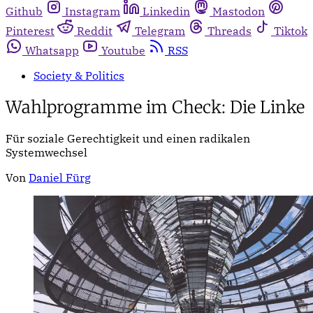
Github
Instagram
Linkedin
Mastodon
Pinterest
Reddit
Telegram
Threads
Tiktok
Whatsapp
Youtube
RSS
Society & Politics
Wahlprogramme im Check: Die Linke
Für soziale Gerechtigkeit und einen radikalen
Systemwechsel
Von
Daniel Fürg