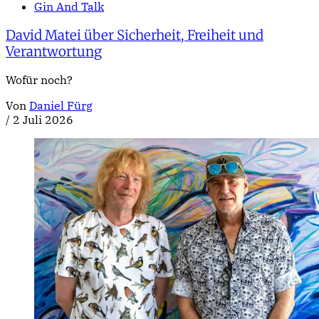
Gin And Talk
David Matei über Sicherheit, Freiheit und
Verantwortung
Wofür noch?
Von
Daniel Fürg
/
2 Juli 2026