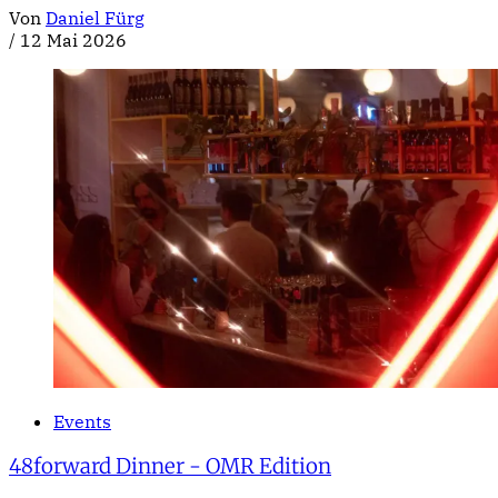
Von
Daniel Fürg
/
12 Mai 2026
Events
48forward Dinner - OMR Edition