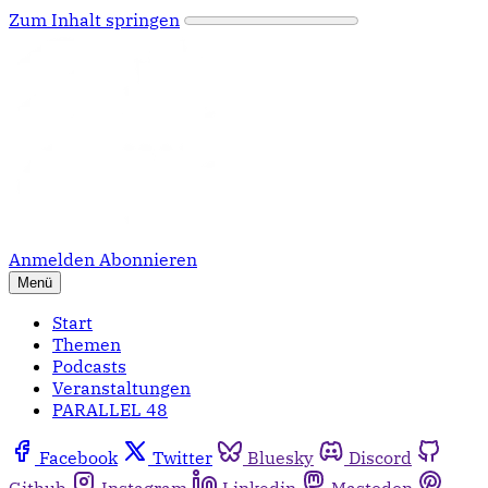
Zum Inhalt springen
Anmelden
Abonnieren
Menü
Start
Themen
Podcasts
Veranstaltungen
PARALLEL 48
Facebook
Twitter
Bluesky
Discord
Github
Instagram
Linkedin
Mastodon