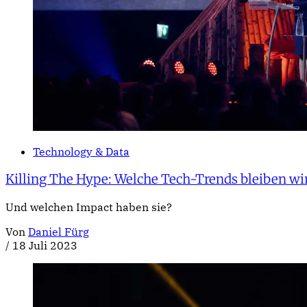
Technology & Data
Killing The Hype: Welche Tech-Trends bleiben wir
Und welchen Impact haben sie?
Von
Daniel Fürg
/
18 Juli 2023