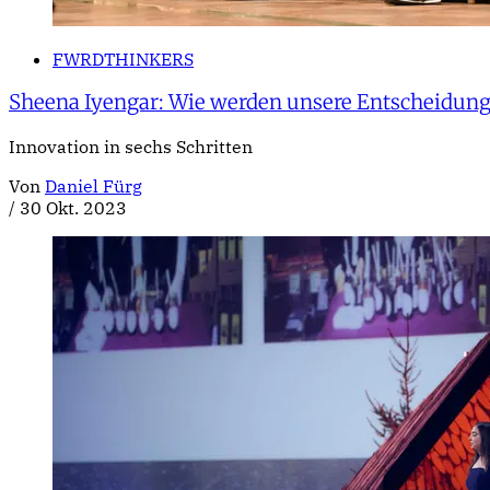
FWRDTHINKERS
Sheena Iyengar: Wie werden unsere Entscheidung
Innovation in sechs Schritten
Von
Daniel Fürg
/
30 Okt. 2023