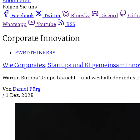
Abonnieren
Folgen Sie uns
Facebook
Twitter
Bluesky
Discord
Gith
Whatsapp
Youtube
RSS
Corporate Innovation
FWRDTHINKERS
Wie Corporates, Startups und KI gemeinsam Innov
Warum Europa Tempo braucht – und weshalb der industrie
Von
Daniel Fürg
/
1 Dez. 2025