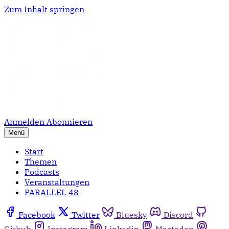
Zum Inhalt springen
Anmelden
Abonnieren
Menü
Start
Themen
Podcasts
Veranstaltungen
PARALLEL 48
Facebook
Twitter
Bluesky
Discord
Github
Instagram
Linkedin
Mastodon