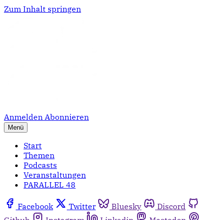
Zum Inhalt springen
Anmelden
Abonnieren
Menü
Start
Themen
Podcasts
Veranstaltungen
PARALLEL 48
Facebook
Twitter
Bluesky
Discord
Github
Instagram
Linkedin
Mastodon