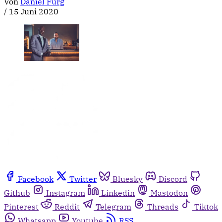
Von
Daniel Fürg
/
15 Juni 2020
Facebook
Twitter
Bluesky
Discord
Github
Instagram
Linkedin
Mastodon
Pinterest
Reddit
Telegram
Threads
Tiktok
Whatsapp
Youtube
RSS