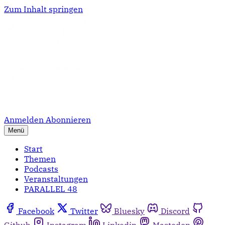
Zum Inhalt springen
Anmelden
Abonnieren
Menü
Start
Themen
Podcasts
Veranstaltungen
PARALLEL 48
Facebook
Twitter
Bluesky
Discord
Github
Instagram
Linkedin
Mastodon