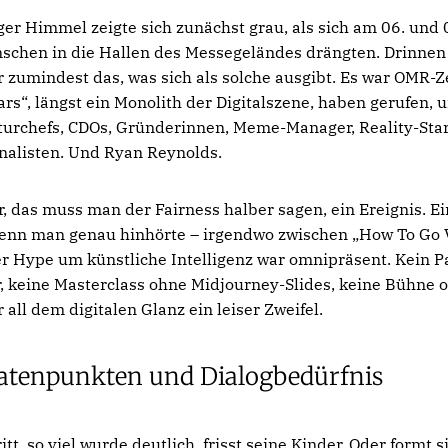
r Himmel zeigte sich zunächst grau, als sich am 06. und 
schen in die Hallen des Messegeländes drängten. Drinnen 
r zumindest das, was sich als solche ausgibt. Es war OMR-Ze
rs“, längst ein Monolith der Digitalszene, haben gerufen, u
rchefs, CDOs, Gründerinnen, Meme-Manager, Reality-Star
rnalisten. Und Ryan Reynolds.
 das muss man der Fairness halber sagen, ein Ereignis. Ein
wenn man genau hinhörte – irgendwo zwischen „How To Go V
Der Hype um künstliche Intelligenz war omnipräsent. Kein Pa
, keine Masterclass ohne Midjourney-Slides, keine Bühne 
all dem digitalen Glanz ein leiser Zweifel.
atenpunkten und Dialogbedürfnis
tt, so viel wurde deutlich, frisst seine Kinder. Oder formt