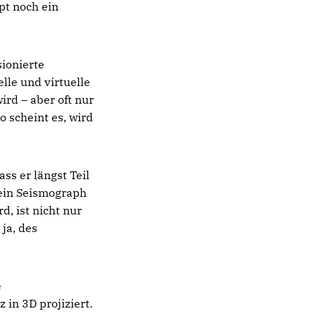
pt noch ein
ionierte
le und virtuelle
ird – aber oft nur
 scheint es, wird
ss er längst Teil
t ein Seismograph
d, ist nicht nur
ja, des
e
in 3D projiziert.