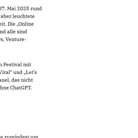
07. Mai 2025 rund
aber leuchtete
it. Die „Online
nd alle sind
s, Venture-
 Festival mit
iral“ und „Let’s
nel, das nicht
ohne ChatGPT.
 sie zumindest um.