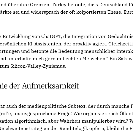
und über ihre Grenzen. Turley betonte, dass Deutschland f
ärkte sei und widersprach der oft kolportierten These, Eur
e Entwicklung von ChatGPT, die Integration von Gedächtni
ersönlichen KI-Assistenten, der proaktiv agiert. Gleichzeit
rtungen und betonte die Bedeutung menschlicher Interak
d unterhalte mich gern mit echten Menschen.“ Ein Satz wi
um Silicon-Valley-Zynismus.
ie der Aufmerksamkeit
r auch der medienpolitische Subtext, der durch manche 
roße, unausgesprochene Frage: Wie organisiert sich Öffentl
fikation algorithmisch, aber Wahrheit manipulierbar wird?
Reichweitenstrategien der Renditelogik opfern, bleibt die F