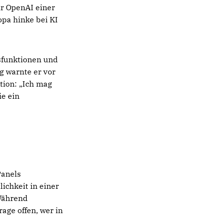
ür OpenAI einer
opa hinke bei KI
sfunktionen und
ig warnte er vor
tion: „Ich mag
e ein
Panels
ichkeit in einer
 Während
rage offen, wer in