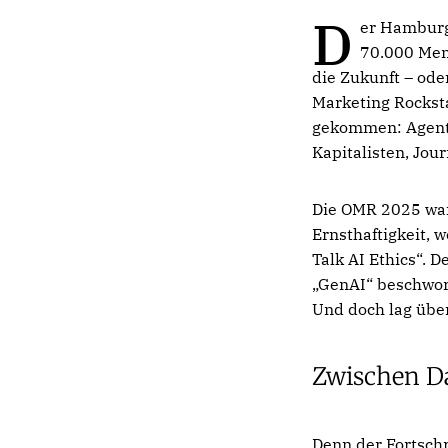
D
er Hamburge
70.000 Men
die Zukunft – ode
Marketing Rocksta
gekommen: Agentu
Kapitalisten, Jou
Die OMR 2025 war,
Ernsthaftigkeit, 
Talk AI Ethics“. 
„GenAI“ beschwor
Und doch lag über 
Zwischen D
Denn der Fortschri