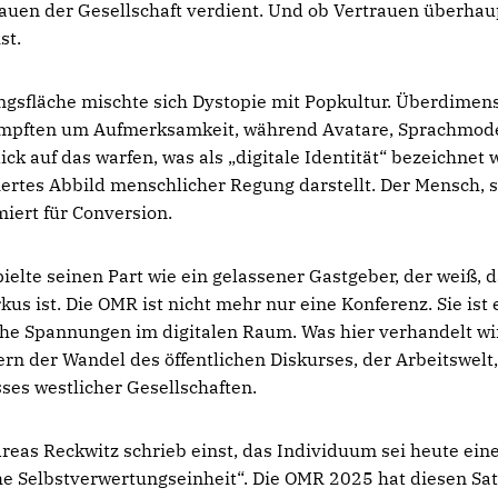
auen der Gesellschaft verdient. Und ob Vertrauen überhau
st.
ngsfläche mischte sich Dystopie mit Popkultur. Überdimens
pften um Aufmerksamkeit, während Avatare, Sprachmodel
ick auf das warfen, was als „digitale Identität“ bezeichnet w
ertes Abbild menschlicher Regung darstellt. Der Mensch, so
miert für Conversion.
lte seinen Part wie ein gelassener Gastgeber, der weiß, da
rkus ist. Die OMR ist nicht mehr nur eine Konferenz. Sie is
iche Spannungen im digitalen Raum. Was hier verhandelt wir
rn der Wandel des öffentlichen Diskurses, der Arbeitswelt, 
ses westlicher Gesellschaften.
reas Reckwitz schrieb einst, das Individuum sei heute ein
 Selbstverwertungseinheit“. Die OMR 2025 hat diesen Satz 