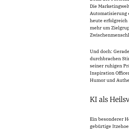
Die Marketingwelt
Automatisierung 
heute erfolgreich
mehr um Zielgrup
Zwischenmenschlic
Und doch: Gerade
durchbrachen Stim
seiner ruhigen Pr
Inspiration Offic
Humor und Authen
KI als Heil
Ein besonderer Hö
gebürtige Itzehoe