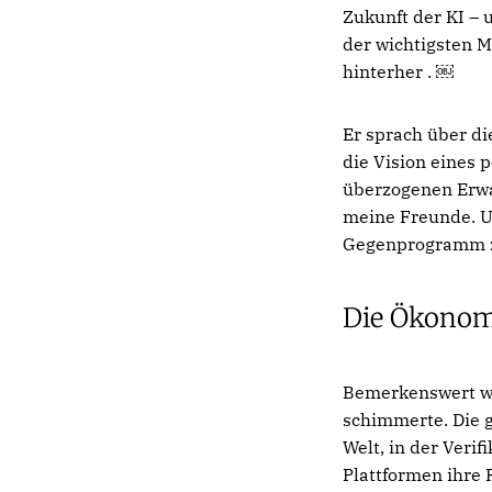
Zukunft der KI – 
der wichtigsten M
hinterher . ￼
Er sprach über di
die Vision eines p
überzogenen Erwa
meine Freunde. Un
Gegenprogramm z
Die Ökonom
Bemerkenswert wa
schimmerte. Die g
Welt, in der Veri
Plattformen ihre 