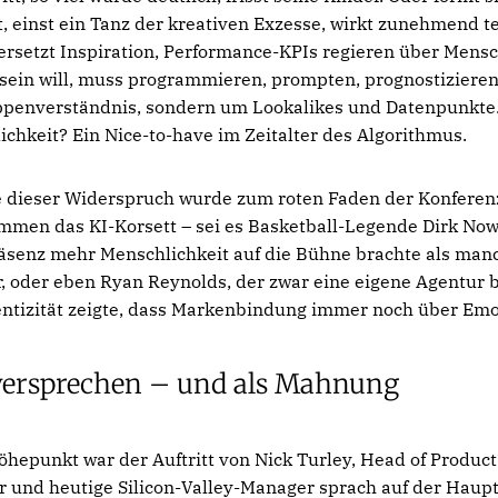
, einst ein Tanz der kreativen Exzesse, wirkt zunehmend t
ersetzt Inspiration, Performance-KPIs regieren über Mens
 sein will, muss programmieren, prompten, prognostizieren.
penverständnis, sondern um Lookalikes und Datenpunkte
hkeit? Ein Nice-to-have im Zeitalter des Algorithmus.
 dieser Widerspruch wurde zum roten Faden der Konferen
men das KI-Korsett – sei es Basketball-Legende Dirk Nowi
äsenz mehr Menschlichkeit auf die Bühne brachte als manc
er, oder eben Ryan Reynolds, der zwar eine eigene Agentur b
tizität zeigte, dass Markenbindung immer noch über Emot
sversprechen – und als Mahnung
hepunkt war der Auftritt von Nick Turley, Head of Product
r und heutige Silicon-Valley-Manager sprach auf der Haup