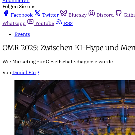
Abonnieren
Folgen Sie uns
Facebook
Twitter
Bluesky
Discord
Gith
Whatsapp
Youtube
RSS
Events
OMR 2025: Zwischen KI-Hype und Men
Wie Marketing zur Gesellschaftsdiagnose wurde
Von
Daniel Fürg