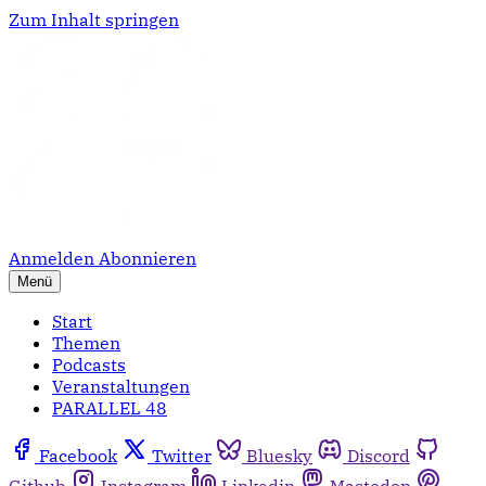
Zum Inhalt springen
Anmelden
Abonnieren
Menü
Start
Themen
Podcasts
Veranstaltungen
PARALLEL 48
Facebook
Twitter
Bluesky
Discord
Github
Instagram
Linkedin
Mastodon