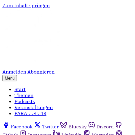
Zum Inhalt springen
Anmelden
Abonnieren
Menü
Start
Themen
Podcasts
Veranstaltungen
PARALLEL 48
Facebook
Twitter
Bluesky
Discord
Github
Instagram
Linkedin
Mastodon