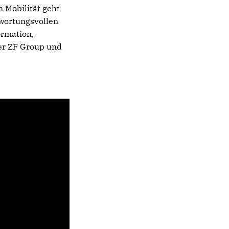
m Mobilität geht
twortungsvollen
ormation,
 der ZF Group und