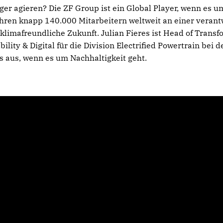
ger agieren? Die ZF Group ist ein Global Player, wenn es u
ihren knapp 140.000 Mitarbeitern weltweit an einer veran
e klimafreundliche Zukunft. Julian Fieres ist Head of Transf
bility & Digital für die Division Electrified Powertrain bei
s aus, wenn es um Nachhaltigkeit geht.