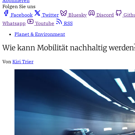
Abonnieren
Folgen Sie uns
Facebook
Twitter
Bluesky
Discord
Gith
Whatsapp
Youtube
RSS
Planet & Environment
Wie kann Mobilität nachhaltig werden
Von
Kiri Trier